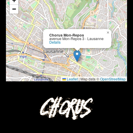
+
−
×
Chorus Mon-Repos
avenue Mon-Repos 3 - Lausanne
Details
Leaflet
|
Map data ©
OpenStreetMap