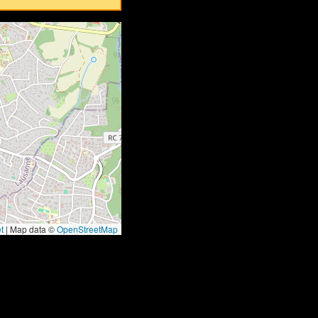
t
|
Map data ©
OpenStreetMap