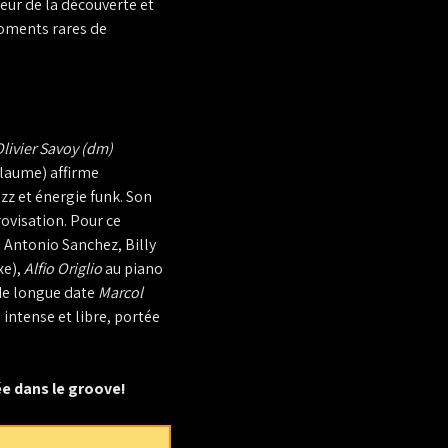
heur de la découverte et
moments rares de
Olivier Savoy (dm)
llaume) affirme
zz et énergie funk. Son
ovisation. Pour ce
, Antonio Sanchez, Billy
xe),
Alfio Origlio
au piano
 de longue date
Marcol
intense et libre, portée
ée dans le groove!