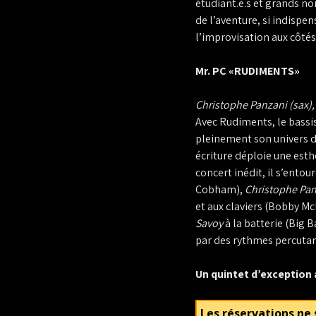
étudiant.e.s et grands no
de l’aventure, si indispe
l’improvisation aux côtés
Mr. PC «RUDIMENTS»
Christophe Panzani (sax), 
Avec Rudiments, le bassi
pleinement son univers de
écriture déploie une esth
concert inédit, il s’entou
Cobham),
Christophe Pa
et aux claviers (Bobby M
Savoy
à la batterie (Big 
par des rythmes percutan
Un quintet d’exception 
Les réservations ne 