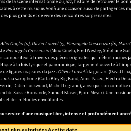
ms de la scène internationale du jazz, histoire de retrouver le bon
nsables à cette musique. Voilà une occasion aussi de partager ces 
 des plus grands et de vivre des rencontres surprenantes.
Alfio Origlio (p), Olivier Louvel (g), Pierangelo Crescenzio (b), Marc-
ste
Pierangelo Crescenzio
(Mino Cinelu, Fred Wesley, Stéphane Gui
 compositeur à travers des pièces originales qui mêlent racines ja
étique à la fois lyrique et panoramique, largement ouverte à l’impr
re de figures majeures du jazz :
Olivier Louvel
à la guitare (David Linx
nzani
au saxophone (Carla Bley Big Band, Anne Paceo, Electro Delu
cFerrin, Didier Lockwood, Michel Legrand), ainsi que son complice
Band de Suisse Romande, Samuel Blaser, Björn Meyer). Une musique 
ts et des mélodies envoûtantes.
au service d’une musique libre, intense et profondément ancr
sont plus autorisées à cette date.