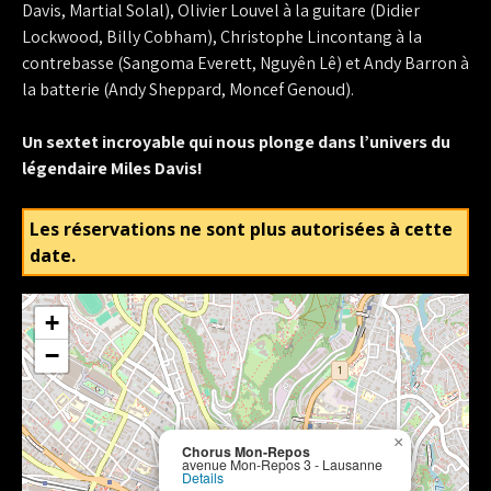
Davis, Martial Solal), Olivier Louvel à la guitare (Didier
Lockwood, Billy Cobham), Christophe Lincontang à la
contrebasse (Sangoma Everett, Nguyên Lê) et Andy Barron à
la batterie (Andy Sheppard, Moncef Genoud).
Un sextet incroyable qui nous plonge dans l’univers du
légendaire Miles Davis!
Les réservations ne sont plus autorisées à cette
date.
+
−
×
Chorus Mon-Repos
avenue Mon-Repos 3 - Lausanne
Details