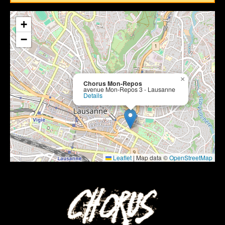
+
−
×
Chorus Mon-Repos
avenue Mon-Repos 3 - Lausanne
Details
Leaflet
|
Map data ©
OpenStreetMap