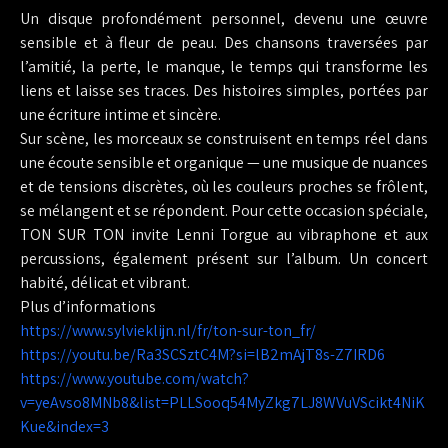
Un disque profondément personnel, devenu une œuvre
sensible et à fleur de peau. Des chansons traversées par
l’amitié, la perte, le manque, le temps qui transforme les
liens et laisse ses traces. Des histoires simples, portées par
une écriture intime et sincère.
Sur scène, les morceaux se construisent en temps réel dans
une écoute sensible et organique — une musique de nuances
et de tensions discrètes, où les couleurs proches se frôlent,
se mélangent et se répondent. Pour cette occasion spéciale,
TON SUR TON invite Lenni Torgue au vibraphone et aux
percussions, également présent sur l’album. Un concert
habité, délicat et vibrant.
Plus d’informations
https://www.sylvieklijn.nl/fr/ton-sur-ton_fr/
https://youtu.be/Ra3SCSztC4M?si=lB2mAjT8s-Z7IRD6
https://www.youtube.com/watch?
v=yeAvso8MNb8&list=PLLSooq54MyZkg7LJ8WVuVScikt4NiK
Kue&index=3